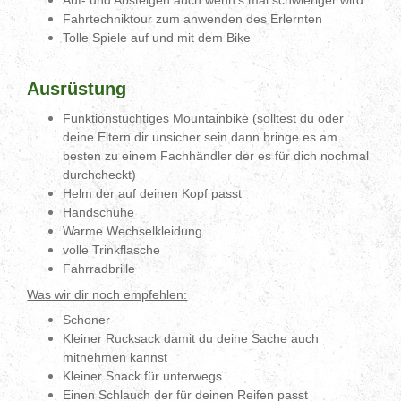
Auf- und Absteigen auch wenn’s mal schwieriger wird
Fahrtechniktour zum anwenden des Erlernten
Tolle Spiele auf und mit dem Bike
Ausrüstung
Funktionstüchtiges Mountainbike (solltest du oder
deine Eltern dir unsicher sein dann bringe es am
besten zu einem Fachhändler der es für dich nochmal
durchcheckt)
Helm der auf deinen Kopf passt
Handschuhe
Warme Wechselkleidung
volle Trinkflasche
Fahrradbrille
Was wir dir noch empfehlen:
Schoner
Kleiner Rucksack damit du deine Sache auch
mitnehmen kannst
Kleiner Snack für unterwegs
Einen Schlauch der für deinen Reifen passt